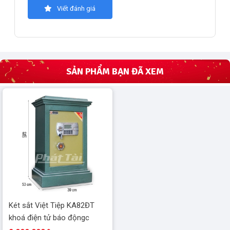
Viết đánh giá
SẢN PHẨM BẠN ĐÃ XEM
Két sắt Việt Tiệp KA82ĐT
khoá điện tử báo độngc