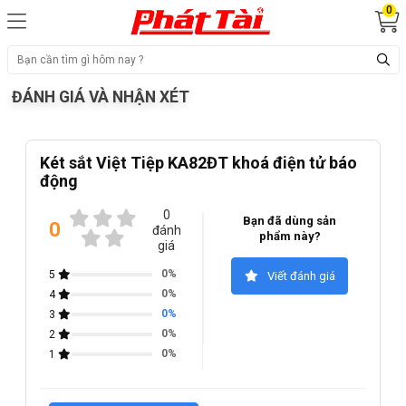
0
ĐÁNH GIÁ VÀ NHẬN XÉT
Két sắt Việt Tiệp KA82ĐT khoá điện tử báo
động
0
Bạn đã dùng sản
0
đánh
phẩm này?
giá
0%
5
Viết đánh giá
0%
4
0%
3
0%
2
0%
1