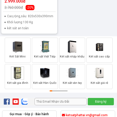
2.999.000đ
3.760.000đ
-20%
Cao,rộng,sâu: 820x530x390mm
Khối lượng:130 Kg
két sắt an toàn
Két Sắt Mini
Két sắt Việt Tiệp
Két sắt nhập khẩu
Két sắt cao cấp
Két sắt gia đình
Két sắt Hàn Quốc
Két sắt vân tay
Két sắt giá rẻ
Gọi mua - Góp ý - Bảo hành
ketsatphattai.vn@gmail.com