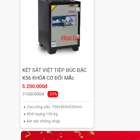
KÉT SẮT VIỆT TIỆP ĐÚC ĐẶC
K56 KHÓA CƠ ĐỔI MÃc
5.200.000đ
7.100.000đ
-26%
Cao,rộng,sâu: 700x450x520mm
Khối lượng:130 Kg
két sắt chống cháy