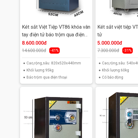
Két sắt Việt Tiệp VT86 khóa vân
Két sắt việt tiệp V
tay điện tử báo trộm qua điện
tử
thoại
8.600.000đ
5.000.000đ
14.600.000đ
7.300.000đ
-41%
-31%
Cao,rộng,sâu: 820x520x440mm
Cao,rộng,sâu: 540
Khối lượng:95kg
Khối lượng:60kg
Báo trộm qua điện thoại
Có báo động