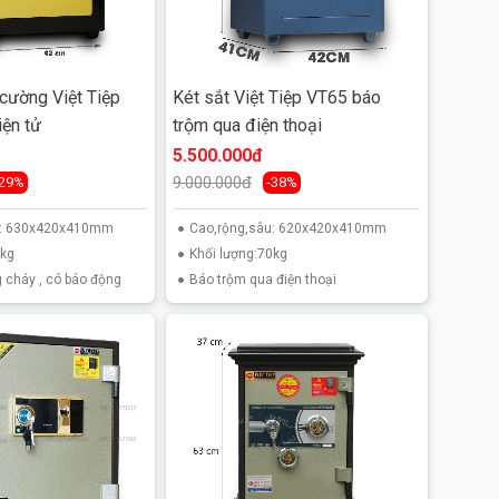
 cường Việt Tiệp
Két sắt Việt Tiệp VT65 báo
ện tử
trộm qua điện thoại
5.500.000đ
9.000.000đ
-29%
-38%
u: 630x420x410mm
Cao,rộng,sâu: 620x420x410mm
5kg
Khối lượng:70kg
 cháy , có báo động
Báo trộm qua điện thoại