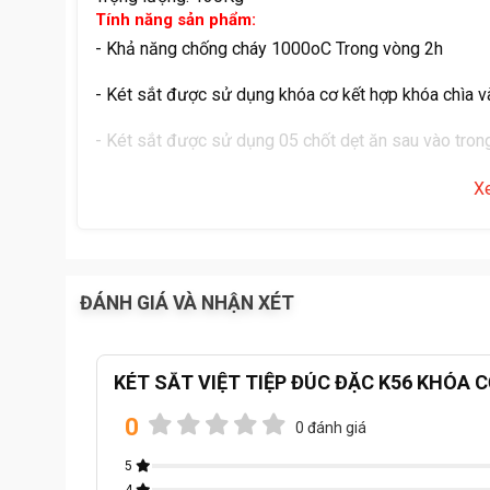
Tính năng sản phẩm:
- Khả năng chống cháy 1000oC Trong vòng 2h
- Két sắt được sử dụng khóa cơ kết hợp khóa chìa 
- Két sắt được sử dụng 05 chốt dẹt ăn sau vào tron
- Két sắt có kết cấu an toàn vững chắc, thân két sắ
X
bao bọc bới một lớp bốt chống cháy và bê tông xốp
- Két sắt có diện tích sử dụng bên trong rộng dãi có t
ĐÁNH GIÁ VÀ NHẬN XÉT
-
Két sắt
được sử dụng khóa cơ đổi mã ( đổi được m
KÉT SẮT VIỆT TIỆP ĐÚC ĐẶC K56 KHÓA C
0
0 đánh giá
5