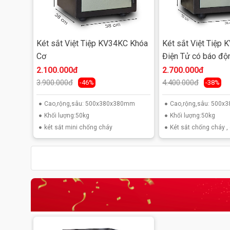
Két sắt Việt Tiệp KV34KC Khóa
Két sắt Việt Tiệp
Cơ
Điện Tử có báo độ
2.100.000đ
2.700.000đ
3.900.000đ
4.400.000đ
-46%
-38%
Cao,rộng,sâu: 500x380x380mm
Cao,rộng,sâu: 500
Khối lượng:50kg
Khối lượng:50kg
két sắt mini chống cháy
Két sắt chống cháy ,