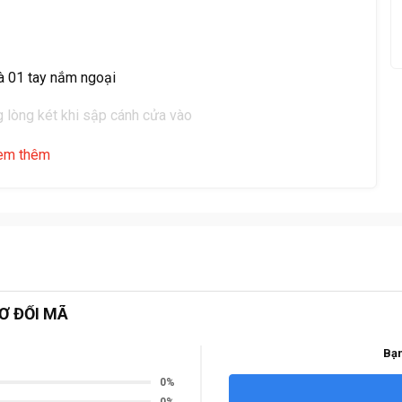
và 01 tay nắm ngoại
g lòng két khi sập cánh cửa vào
t được đúc đặc bởi 1 lớp thép dầy bên trong két sắt được
em thêm
 chống cháy
hể để file tài liệu giấy a4, túi clearbeg
ã số theo ý muốn cửa mình không bị giới hạn)
Ơ ĐỔI MÃ
Bạn
0%
0%