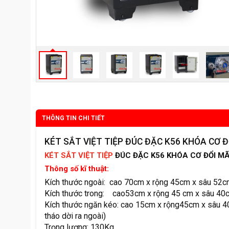
THÔNG TIN CHI TIẾT
KÉT SẮT VIỆT TIỆP ĐÚC ĐẶC K56 KHÓA CƠ Đ
KÉT SẮT VIỆT TIỆP
ĐÚC ĐẶC K56 KHÓA CƠ ĐỔI MÃ
Thông số kĩ thuật:
Kích thước ngoài: cao 70cm x rộng 45cm x sâu 52c
Kích thước trong: cao53cm x rộng 45 cm x sâu 40
Kích thước ngăn kéo: cao 15cm x rộng45cm x sâu 40
tháo dời ra ngoài)
Trọng lượng: 130Kg