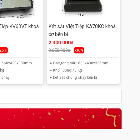
 Tiệp KV63VT khoá
Két sắt Việt Tiệp KA70KC khoá
cơ bền bỉ
2.300.000đ
3.650.000đ
-26%
-36%
u: 560x420x380mm
Cao,rộng,sâu: 630x430x325mm
0kg
Khối lượng:70 Kg
g cháy
két sắt chống cháy bền bỉ