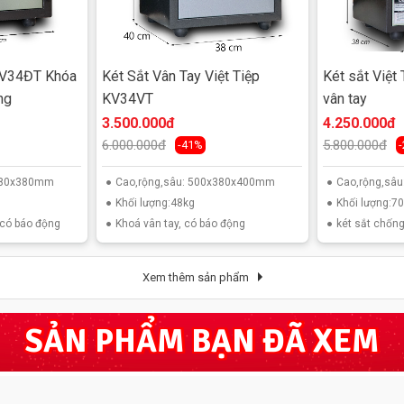
 KV34ĐT Khóa
Két Sắt Vân Tay Việt Tiệp
Két sắt Việt
ng
KV34VT
vân tay
3.500.000đ
4.250.000đ
6.000.000đ
5.800.000đ
-41%
x380x380mm
Cao,rộng,sâu: 500x380x400mm
Cao,rộng,sâ
Khối lượng:48kg
Khối lượng:7
 có báo động
Khoá vân tay, có báo động
két sắt chốn
Xem thêm sản phẩm
SẢN PHẨM BẠN ĐÃ XEM