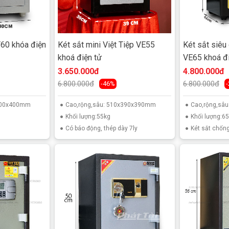
T60 khóa điện
Két sắt mini Việt Tiệp VE55
Két sắt siêu
khoá điện tử
VE65 khoá đi
3.650.000đ
4.800.000đ
6.800.000đ
6.800.000đ
-46%
x400x400mm
Cao,rộng,sâu: 510x390x390mm
Cao,rộng,sâ
Khối lượng:55kg
Khối lượng:6
Có báo động, thép dày 7ly
Két sắt chống