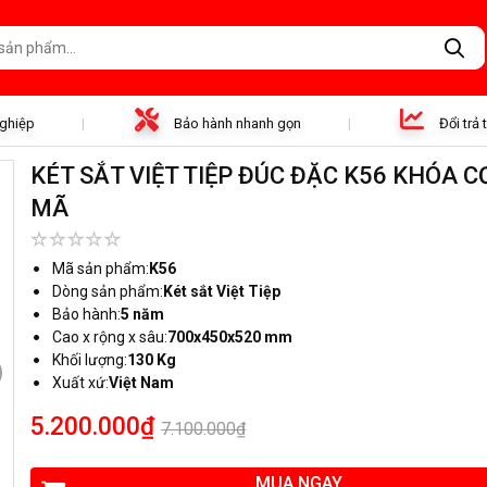
nghiệp
Bảo hành nhanh gọn
Đổi trả
KÉT SẮT VIỆT TIỆP ĐÚC ĐẶC K56 KHÓA C
MÃ
Mã sản phẩm:
K56
Dòng sản phẩm:
Két sắt Việt Tiệp
Bảo hành:
5 năm
Cao x rộng x sâu:
700x450x520 mm
Khối lượng:
130 Kg
Xuất xứ:
Việt Nam
5.200.000₫
7.100.000₫
MUA NGAY