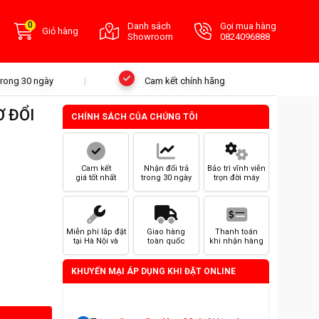
0
Danh sách
Gọi mua hàng
Giỏ hàng
Showroom
0824096888
 trong 30 ngày
Cam kết chính hãng
Ơ ĐỔI
CHÍNH SÁCH CỦA CHÚNG TÔI
Cam kết
Nhận đổi trả
Bảo trì vĩnh viễn
giá tốt nhất
trong 30 ngày
trọn đời máy
Miễn phí lắp đặt
Giao hàng
Thanh toán
tại Hà Nội và
toàn quốc
khi nhận hàng
HCM
KHUYẾN MẠI ÁP DỤNG KHI ĐẶT ONLINE