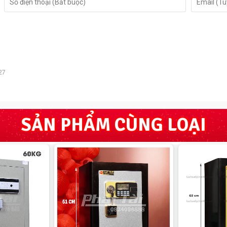
27
SẢN PHẨM CÙNG LOẠI