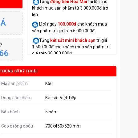
Tặng
đồng tiền Hoa Mai
tài lộc cho
khách mua sản phẩm từ 3.000.000đ trở
lên
IÁ
Lì xì ngay
100.000đ
cho khách mua
sản phẩm trị giá trên 5.000.000đ
Tặng
két sắt mini
khách sạn
trị giá
/7
1.500.000đ cho khách mua sản phẩm trị
66
giá trên 30.000.000đ
THÔNG SỐ KỸ THUẬT
Mã sản phẩm
K56
Dòng sản phẩm
Két sắt Việt Tiệp
Bảo hành
5 năm
Cao x rộng x sâu
700x450x520 mm