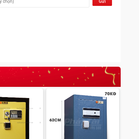
Gửi
đi